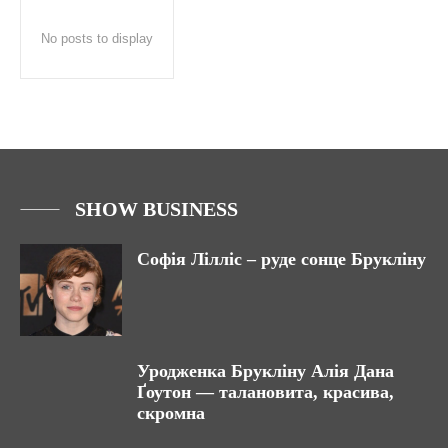
No posts to display
SHOW BUSINESS
Софія Лілліс – руде сонце Брукліну
Уродженка Брукліну Алія Дана
Ґоутон — талановита, красива,
скромна