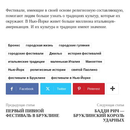
Фестивали, имеющие в своей основе религиозную составляющую,
помогают людям больше узнать о традициях культур, которые их
окружают. В Нью-Йорке живет больше миллиона итальянцев-
американцев. И их культура и традиции имеют значение.
Бронкс
городская жизнь
городские гуляния
городские фестивали
Джильо
история фестивалей
итальянские традиции
маленькая Италия
Манхеттен
Нью-Йорк
религиозные истории
святой Паолино
фестивали в Бруклине
фестивали в Нью-Йорке
Facebook
Twitter
Pinterest
Предыдущая статья
Следующая статья
ПЕРВЫЙ ПИВНОЙ
БАДДИ РИЧ —
ФЕСТИВАЛЬ В БРУКЛИНЕ
БРУКЛИНСКИЙ КОРОЛЬ
УДАРНЫХ