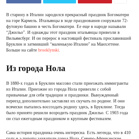
В старину в Италии зародился прекрасный праздник Богоматери
на горе Кармель. Итальянцы в ходе празднования сооружали 72-
футовую башню в честь Богоматери. Ее еще в народе называли
“Джильо”. И однажды этот праздник итальянцы привезли в
Вильямсбург. И он перерос в настоящий фестиваль прославивший
Бруклин и затмивший “маленькую Италию” на Манхэттене.
Больше на сайте
brooklynski
.
Из города Нола
В 1880-х годах в Бруклин массово стали приезжать иммигранты
из Италии. Приезжие из города Нола привезли с собой
привычные для себя традиции и праздники. Вынужденный
переезд дополнительно заставлял их скучать по родине. И они
всячески пытались воссоздать родину здесь, в Бруклине. Тогда
было принято решили возродить праздник Джильо. С 1903 года
он стал ежегодным праздником и крупным фестивалем.
Сама история праздника очень интересна. Есть легенда, что в 410
году н.э пираты захватили город Нола. Северо-Африканские