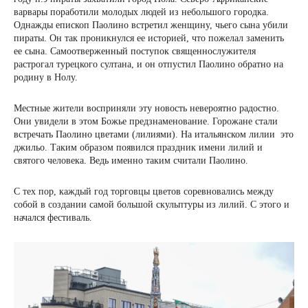
варвары поработили молодых людей из небольшого городка.
Однажды епископ Паолино встретил женщину, чьего сына убили
пираты. Он так проникнулся ее историей, что пожелал заменить
ее сына. Самоотверженный поступок священнослужителя
растрогал турецкого султана, и он отпустил Паолино обратно на
родину в Нолу.
Местные жители восприняли эту новость невероятно радостно.
Они увидели в этом Божье предзнаменование. Горожане стали
встречать Паолино цветами (лилиями). На итальянском лилии это
джильо. Таким образом появился праздник имени лилий и
святого человека. Ведь именно таким считали Паолино.
С тех пор, каждый год торговцы цветов соревновались между
собой в создании самой большой скульптуры из лилий. С этого и
начался фестиваль.