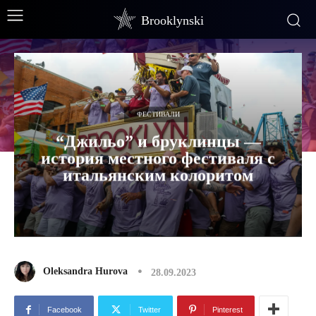
Brooklynski
ФЕСТИВАЛИ
“Джильо” и бруклинцы —
история местного фестиваля с
итальянским колоритом
Oleksandra Hurova
28.09.2023
Facebook
Twitter
Pinterest