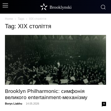
Brooklynski
Home
Tags
XIX століття
Tag: XIX століття
Brooklyn Philharmonic: симфонія
великого entertainment-механізму
Borys Liakhu
-
14.05.2026
0