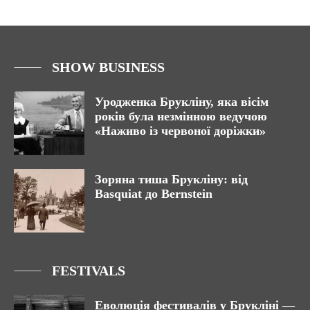
SHOW BUSINESS
Уродженка Брукліну, яка вісім
років була незмінною ведучою
«Наживо із червоної доріжки»
Зоряна тиша Брукліну: від
Basquiat до Bernstein
FESTIVALS
Еволюція фестивалів у Брукліні —