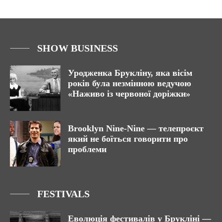
SHOW BUSINESS
Уродженка Брукліну, яка вісім
років була незмінною ведучою
«Наживо із червоної доріжки»
Brooklyn Nine-Nine — телепроєкт
який не боїться говорити про
проблеми
FESTIVALS
Еволюція фестивалів у Брукліні —