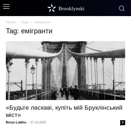
Brooklynski
Home
Tags
емігранти
Tag: емігранти
«Будьте ласкаві, купіть мій Бруклінський
міст»
Borys Liakhu
-
27.10.2025
0