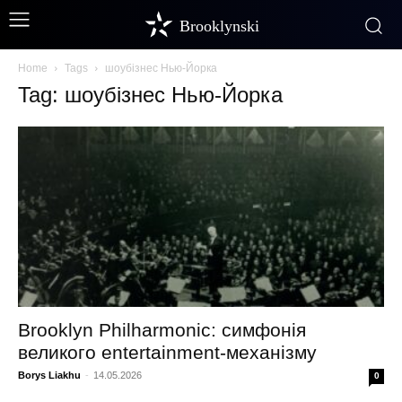
Brooklynski
Home
Tags
шоубізнес Нью-Йорка
Tag: шоубізнес Нью-Йорка
Brooklyn Philharmonic: симфонія
великого entertainment-механізму
Borys Liakhu
-
14.05.2026
0