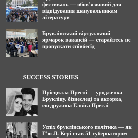
фестиваль — обов’язковий для
відвідування шанувальникам
літератури
Бруклінський віртуальний
ярмарок вакансій — старайтесь не
пропускати співбесід
SUCCESS STORIES
Прісцилла Преслі — уродженка
Брукліну, бізнеследі та акторка,
ексдружина Елвіса Преслі
Успіх бруклінського політика — як
Г’ю Л. Кері став 51 губернатором