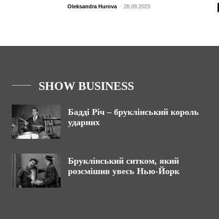
Oleksandra Hurova
-
28.09.2023
SHOW BUSINESS
Бадді Річ – бруклінський король
ударних
Бруклінський ситком, який
розсмішив увесь Нью-Йорк