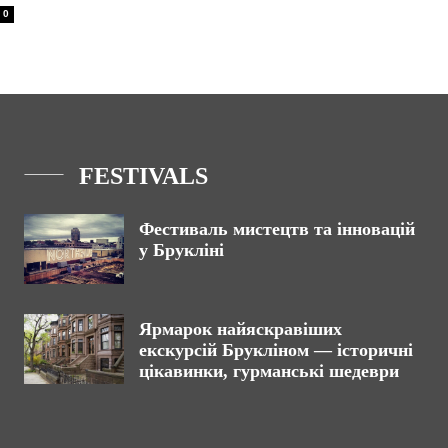
0
FESTIVALS
Фестиваль мистецтв та інновацій
у Брукліні
Ярмарок найяскравіших
екскурсій Брукліном — історичні
цікавинки, гурманські шедеври