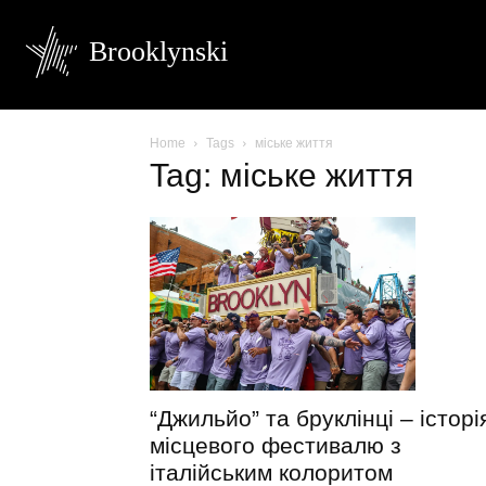
Brooklynski
Home
Tags
міське життя
Tag: міське життя
“Джильйо” та бруклінці – історі
місцевого фестивалю з
італійським колоритом