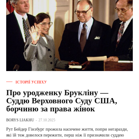
ІСТОРІЇ УСПІХУ
Про уродженку Брукліну —
Суддю Верховного Суду США,
борчиню за права жінок
BORYS LIAKHU
-
27.10.2025
Рут Бейдер Гінзбург прожила насичене життя, попри негаразди,
які їй теж довелося пережити, перш ніж її призначили суддею