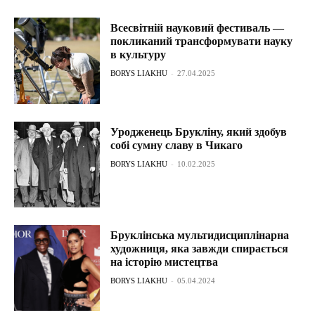
Всесвітній науковий фестиваль —
покликаний трансформувати науку
в культуру
BORYS LIAKHU
-
27.04.2025
Уродженець Брукліну, який здобув
собі сумну славу в Чикаго
BORYS LIAKHU
-
10.02.2025
Бруклінська мультидисциплінарна
художниця, яка завжди спирається
на історію мистецтва
BORYS LIAKHU
-
05.04.2024