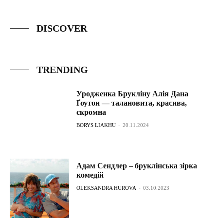
DISCOVER
TRENDING
Уродженка Брукліну Алія Дана
Ґоутон — талановита, красива,
скромна
BORYS LIAKHU
-
20.11.2024
Адам Сендлер – бруклінська зірка
комедій
OLEKSANDRA HUROVA
-
03.10.2023