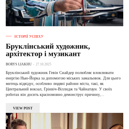
ІСТОРІЇ УСПІХУ
Бруклінський художник,
архітектор і музикант
BORYS LIAKHU
-
27.10.2025
Бруклінський художник Гевін Снайдер полюбляє вловлювати
енергію Нью-Йорка за допомогою міських замальовок. Для цього
митець відвідує, особливо людяні райони міста, такі, як
Центральний вокзал, Грінвіч-Віллидж та Чайнатаун. У своїх
роботах він досить красномовно демонструє причину,...
VIEW POST