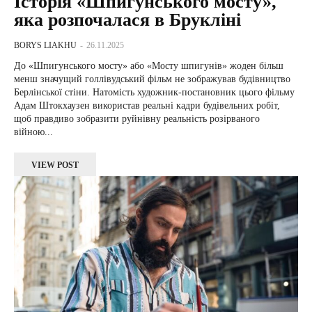
Історія «Шпигунського мосту»,
яка розпочалася в Брукліні
BORYS LIAKHU
-
26.11.2025
До «Шпигунського мосту» або «Мосту шпигунів» жоден більш
менш значущий голлівудський фільм не зображував будівництво
Берлінської стіни. Натомість художник-постановник цього фільму
Адам Штокхаузен використав реальні кадри будівельних робіт,
щоб правдиво зобразити руйнівну реальність розірваного
війною...
VIEW POST