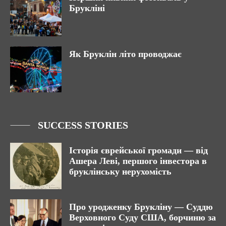
Брукліні
Як Бруклін літо проводжає
SUCCESS STORIES
Історія єврейської громади — від
Ашера Леві, першого інвестора в
бруклінську нерухомість
Про уродженку Брукліну — Суддю
Верховного Суду США, борчиню за