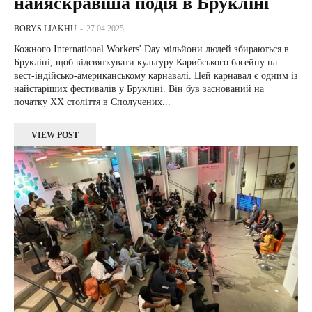
найяскравіша подія в Брукліні
BORYS LIAKHU
-
27.04.2025
Кожного International Workers' Day мільйони людей збираються в
Брукліні, щоб відсвяткувати культуру Карибського басейну на
вест-індійсько-американському карнавалі. Цей карнавал є одним із
найстаріших фестивалів у Брукліні. Він був заснований на
початку XX століття в Сполучених...
VIEW POST